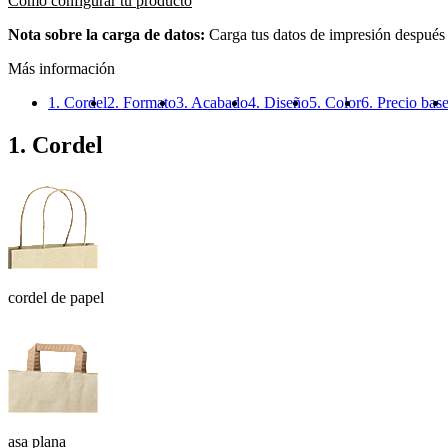
Cómo configurar tu producto
Nota sobre la carga de datos:
Carga tus datos de impresión después
Más información
1. Cordel
2. Formato
3. Acabado
4. Diseño
5. Color
6. Precio bas
1. Cordel
cordel de papel
asa plana