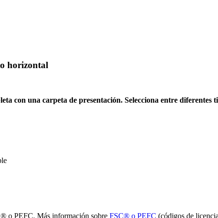
o horizontal
ta con una carpeta de presentación. Selecciona entre diferentes t
ble
FSC® o PEFC. Más información sobre
FSC® o PEFC
(códigos de licen