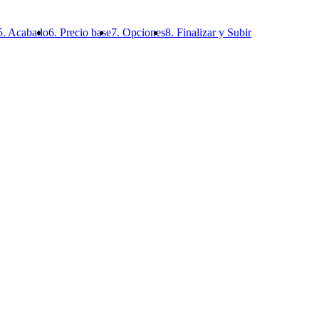
5. Acabado
6. Precio base
7. Opciones
8. Finalizar y Subir