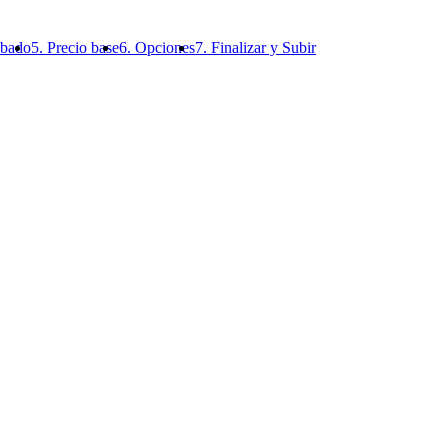
abado
5. Precio base
6. Opciones
7. Finalizar y Subir