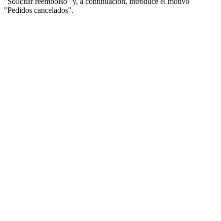
"Solicitar reembolso" y, a continuación, introduce el motivo
"Pedidos cancelados".