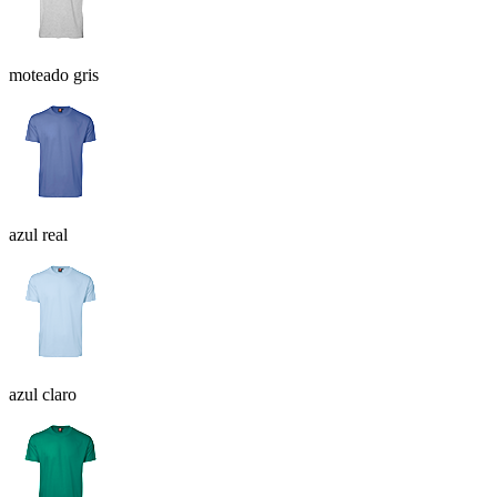
moteado gris
azul real
azul claro