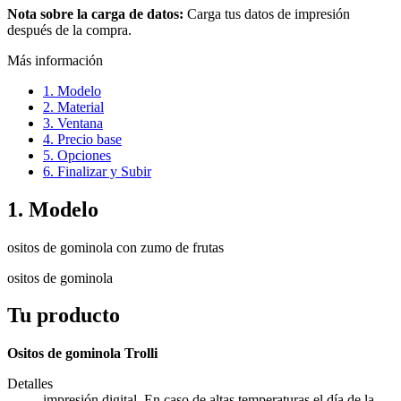
Nota sobre la carga de datos:
Carga tus datos de impresión
después de la compra.
Más información
1. Modelo
2. Material
3. Ventana
4. Precio base
5. Opciones
6. Finalizar y Subir
1. Modelo
ositos de gominola con zumo de frutas
ositos de gominola
Tu producto
Ositos de gominola Trolli
Detalles
impresión digital, En caso de altas temperaturas el día de la