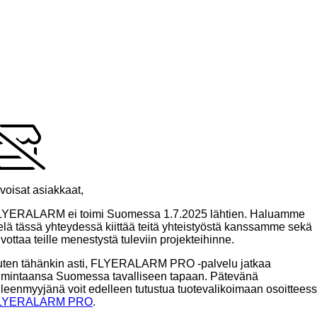
voisat asiakkaat,
LYERALARM ei toimi Suomessa 1.7.2025 lähtien. Haluamme
elä tässä yhteydessä kiittää teitä yhteistyöstä kanssamme sekä
ivottaa teille menestystä tuleviin projekteihinne.
ten tähänkin asti, FLYERALARM PRO -palvelu jatkaa
imintaansa Suomessa tavalliseen tapaan. Pätevänä
lleenmyyjänä voit edelleen tutustua tuotevalikoimaan osoittees
LYERALARM PRO
.