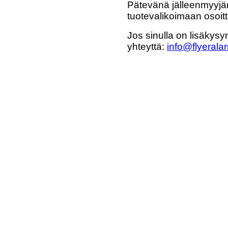
Pätevänä jälleenmyyjän
tuotevalikoimaan osoi
Jos sinulla on lisäkysy
yhteyttä:
info@flyeralar