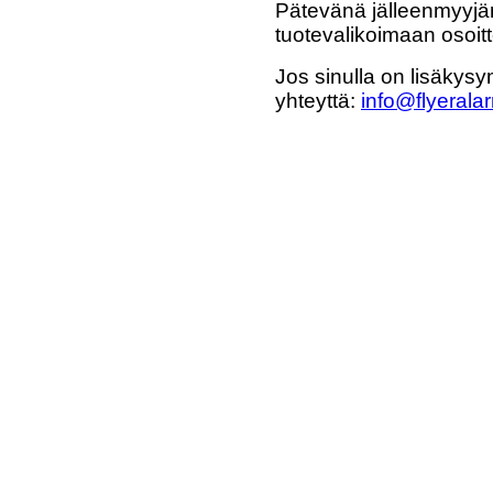
Pätevänä jälleenmyyjän
tuotevalikoimaan osoi
Jos sinulla on lisäkysy
yhteyttä:
info@flyeralar