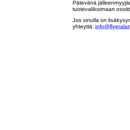
Pätevänä jälleenmyyjän
tuotevalikoimaan osoi
Jos sinulla on lisäkysy
yhteyttä:
info@flyeralar