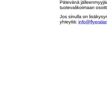
Pätevänä jälleenmyyjän
tuotevalikoimaan osoi
Jos sinulla on lisäkysy
yhteyttä:
info@flyeralar