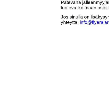
Pätevänä jälleenmyyjän
tuotevalikoimaan osoi
Jos sinulla on lisäkysy
yhteyttä:
info@flyeralar