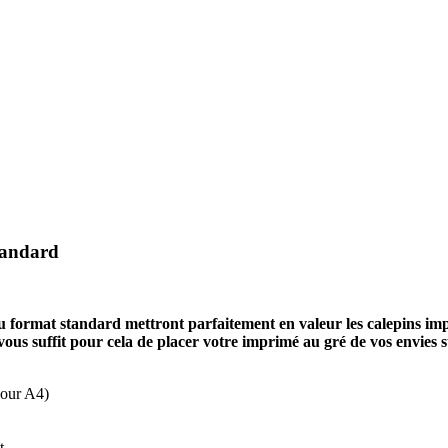
tandard
 au format standard mettront parfaitement en valeur les calepins im
vous suffit pour cela de placer votre imprimé au gré de vos envies su
pour A4)
t