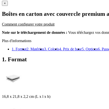
×
Boîtes en carton avec couvercle premium 
Comment configurer votre produit
Note sur le téléchargement de données :
Vous téléchargez vos donné
Plus d'informations
1. Format
2. Matériau
3. Coloris
4. Prix de base
5. Options
6. Pas
1. Format
16,8 x 21,8 x 2,2 cm (L x l x h)