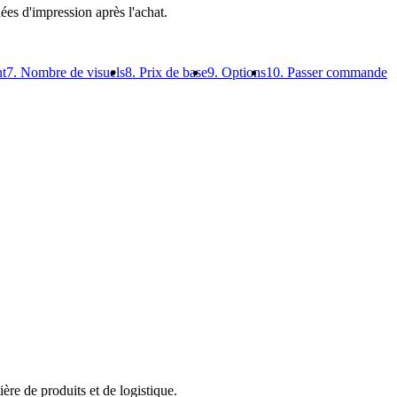
es d'impression après l'achat.
nt
7. Nombre de visuels
8. Prix de base
9. Options
10. Passer commande
ère de produits et de logistique.