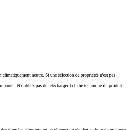
climatiquement neutre. Si une sélection de propriétés n'est pas
 panier. N'oubliez pas de télécharger la fiche technique du produit -
 des données d'impression, et obtenez un résultat au bout de quelques