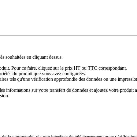
tés souhaitées en cliquant dessus.
produit. Pour ce faire, cliquez sur le prix HT ou TTC correspondant.
priétés du produit que vous avez configurées.
res tels qu'une vérification approfondie des données ou une impression 
 informations sur votre transfert de données et ajoutez votre produit au
sion.
 de la commande, via une interface de téléchargement avec vérification