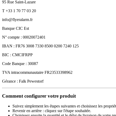
95 Rue Saint-Lazare
T +33 1 70 77 03 20
info@flyeralarm.fr
Banque CIC Est
N° compte : 00020072401
IBAN : FR76 3008 7330 8500 0200 7240 125
BIC : CMCIFRPP
Code Banque : 30087
TVA intracommunautaire FR23533398962
Gérance : Falk Pewestorf
Comment configurer votre produit
Suivez simplement les étapes suivantes et choisissez les proprié
Revenir en arrière : cliquez sur l'étape souhaitée.
Choisissez ensuite la quantité et le délai de livraison de votre 