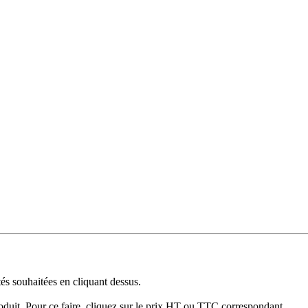
tés souhaitées en cliquant dessus.
produit. Pour ce faire, cliquez sur le prix HT ou TTC correspondant.