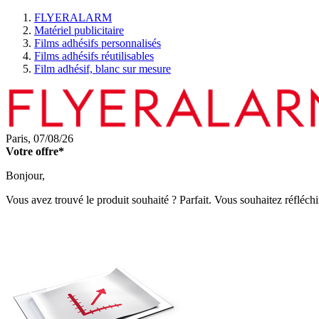
FLYERALARM
Matériel publicitaire
Films adhésifs personnalisés
Films adhésifs réutilisables
Film adhésif, blanc sur mesure
Paris,
07/08/26
Votre offre*
Bonjour,
Vous avez trouvé le produit souhaité ? Parfait. Vous souhaitez réfléchi