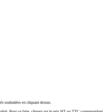
tés souhaitées en cliquant dessus.
produit. Pour ce faire, cliquez sur le prix HT ou TTC correspondant.