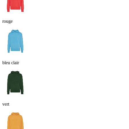
rouge
bleu clair
vert