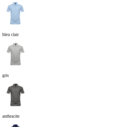
bleu clair
gris
anthracite