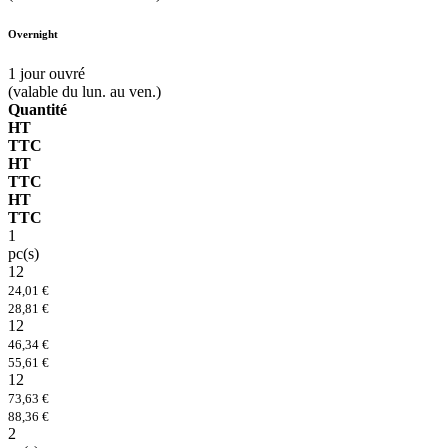
Overnight
1
jour ouvré
(valable du lun. au ven.)
Quantité
HT
TTC
HT
TTC
HT
TTC
1
pc(s)
12
24,01 €
28,81 €
12
46,34 €
55,61 €
12
73,63 €
88,36 €
2