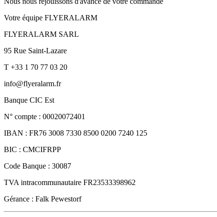
Nous nous réjouissons d'avance de votre commande
Votre équipe FLYERALARM
FLYERALARM SARL
95 Rue Saint-Lazare
T +33 1 70 77 03 20
info@flyeralarm.fr
Banque CIC Est
N° compte : 00020072401
IBAN : FR76 3008 7330 8500 0200 7240 125
BIC : CMCIFRPP
Code Banque : 30087
TVA intracommunautaire FR23533398962
Gérance : Falk Pewestorf