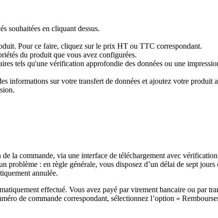
tés souhaitées en cliquant dessus.
produit. Pour ce faire, cliquez sur le prix HT ou TTC correspondant.
priétés du produit que vous avez configurées.
res tels qu'une vérification approfondie des données ou une impression 
 informations sur votre transfert de données et ajoutez votre produit au
sion.
 de la commande, via une interface de téléchargement avec vérification
un problème : en règle générale, vous disposez d’un délai de sept jours
atiquement annulée.
omatiquement effectué. Vous avez payé par virement bancaire ou par tra
uméro de commande correspondant, sélectionnez l’option « Remboursem