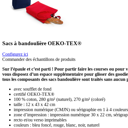
Sacs à bandoulière OEKO-TEX®
Configurez ici
Commander des échantillons de produits
Sur l’épaule et c’est parti ! Pour partir faire les courses ou pou
vous disposez d’un espace supplémentaire pour glisser des goodies, d
tous les composants des sacs bandoulière sont traités sans aucun
avec soufflet de fond
certifié OEKO-TEX®
100 % coton, 280 g/m² (naturel), 270 g/m² (coloré)
taille : 12 x 43 x 42 cm
impression numérique (CMJN) ou sérigraphie en 1 à 4 couleurs
zone d’impression : impression numérique 30 x 22 cm, sérigra
recto et/ou verso imprimables
couleurs : bleu foncé, rouge, blanc, noir, naturel