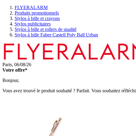
FLYERALARM
Produits promotionnels
Stylos à bille et crayons
Stylos publicitaires
Stylos à bille et rollers de qualité
Stylos à bille Faber Castell Poly Ball Urban
Paris,
06/08/26
Votre offre*
Bonjour,
Vous avez trouvé le produit souhaité ? Parfait. Vous souhaitez réfléchi