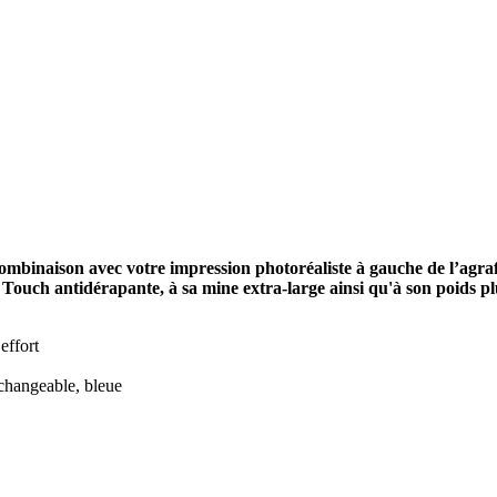
n combinaison avec votre impression photoréaliste à gauche de l’agr
oft Touch antidérapante, à sa mine extra-large ainsi qu'à son poids p
effort
échangeable, bleue