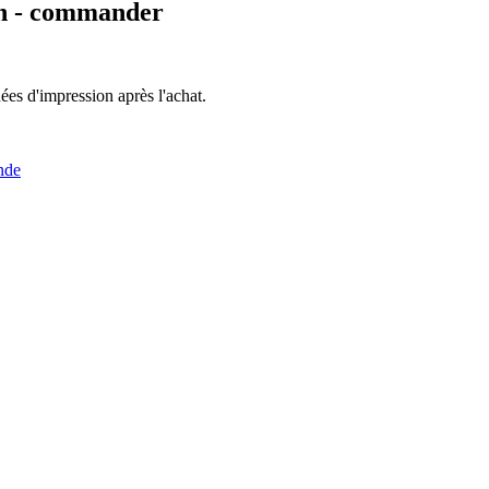
n
- commander
es d'impression après l'achat.
nde