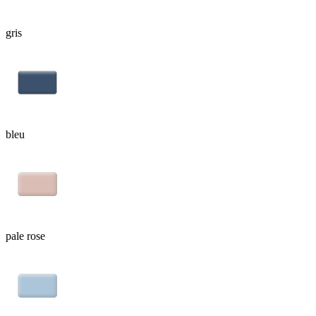
gris
bleu
pale rose