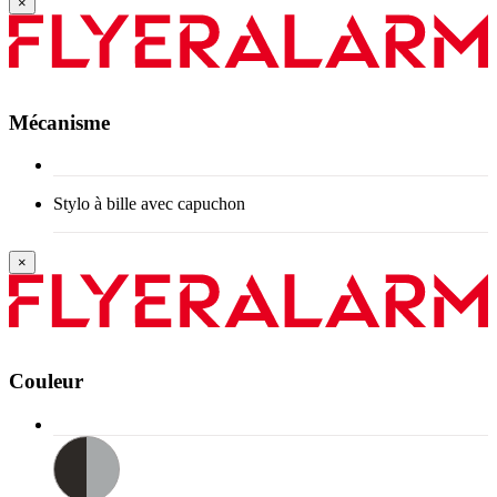
×
Mécanisme
Stylo à bille avec capuchon
×
Couleur