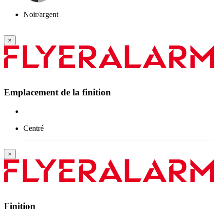
Noir/argent
×
Emplacement de la finition
Centré
×
Finition