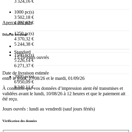
3 324,16 €
1000 pc(s)
3 502,18 €
Aperçu des prix
4 202,62 €
1250 pc(s)
Délai de livraison
4 370,32 €
5 244,38 €
Standard
1500 pc(s)
13-16 jours ouvrés
5 226,14 €
6 271,37 €
Date de livraison estimée
2000 pc(s)
entre le jeudi, 27/08/26 et le mardi, 01/09/26
6 950,09 €
8 340,11 €
À condition que vos données d’impression aient été transmises et
validées avant le lundi, 10/08/26 à 12 heures et que le paiement ait
été reçu.
Jours ouvrés : lundi au vendredi (sauf jours fériés)
Vérification des données