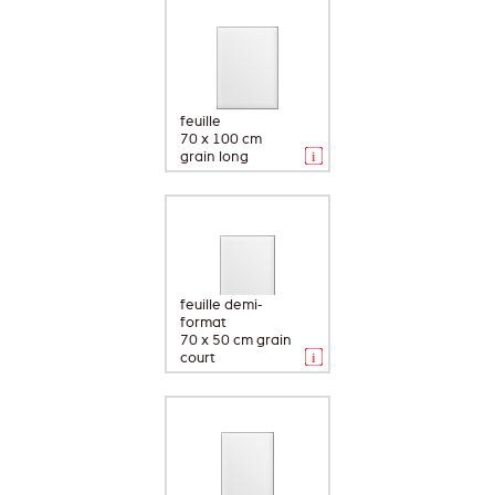
feuille
70 x 100 cm
grain long
feuille demi-
format
70 x 50 cm grain
court