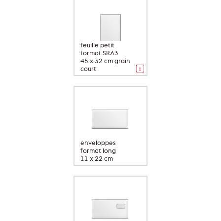
feuille petit
format SRA3
45 x 32 cm grain
court
enveloppes
format long
11 x 22 cm