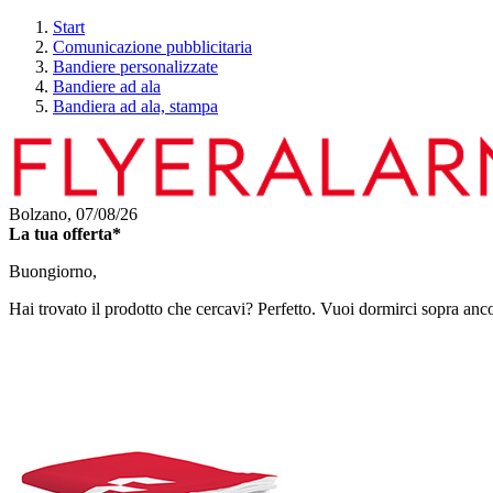
Start
Comunicazione pubblicitaria
Bandiere personalizzate
Bandiere ad ala
Bandiera ad ala, stampa
Bolzano,
07/08/26
La tua offerta*
Buongiorno,
Hai trovato il prodotto che cercavi? Perfetto. Vuoi dormirci sopra anc