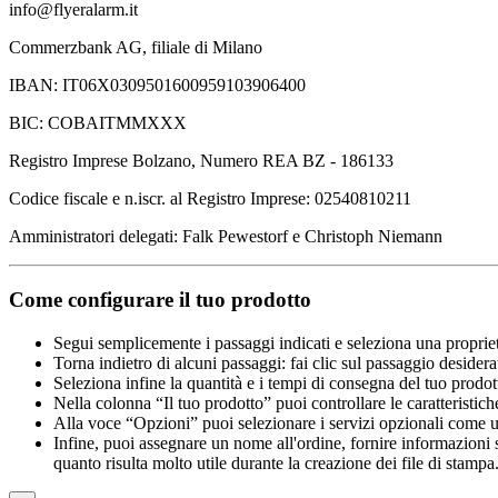
info@flyeralarm.it
Commerzbank AG, filiale di Milano
IBAN: IT06X0309501600959103906400
BIC: COBAITMMXXX
Registro Imprese Bolzano, Numero REA BZ - 186133
Codice fiscale e n.iscr. al Registro Imprese: 02540810211
Amministratori delegati: Falk Pewestorf e Christoph Niemann
Come configurare il tuo prodotto
Segui semplicemente i passaggi indicati e seleziona una propriet
Torna indietro di alcuni passaggi: fai clic sul passaggio desidera
Seleziona infine la quantità e i tempi di consegna del tuo prodott
Nella colonna “Il tuo prodotto” puoi controllare le caratteristich
Alla voce “Opzioni” puoi selezionare i servizi opzionali come una 
Infine, puoi assegnare un nome all'ordine, fornire informazioni sul
quanto risulta molto utile durante la creazione dei file di stampa