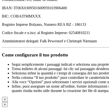
IBAN: IT06X0309501600959103906400
BIC: COBAITMMXXX
Registro Imprese Bolzano, Numero REA BZ - 186133
Codice fiscale e n.iscr. al Registro Imprese: 02540810211
Amministratori delegati: Falk Pewestorf e Christoph Niemann
Come configurare il tuo prodotto
Segui semplicemente i passaggi indicati e seleziona una propriet
Torna indietro di alcuni passaggi: fai clic sul passaggio desidera
Seleziona infine la quantità e i tempi di consegna del tuo prodott
Nella colonna “Il tuo prodotto” puoi controllare le caratteristich
Alla voce “Opzioni” puoi selezionare i servizi opzionali come una 
Infine, puoi assegnare un nome all'ordine, fornire informazioni sul
quanto risulta molto utile durante la creazione dei file di stampa
×
×