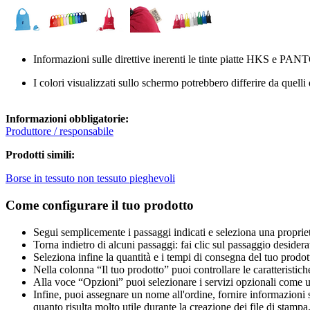
Informazioni sulle direttive inerenti le tinte piatte HKS e PANT
I colori visualizzati sullo schermo potrebbero differire da quelli
Informazioni obbligatorie:
Produttore / responsabile
Prodotti simili:
Borse in tessuto non tessuto pieghevoli
Come configurare il tuo prodotto
Segui semplicemente i passaggi indicati e seleziona una propriet
Torna indietro di alcuni passaggi: fai clic sul passaggio desidera
Seleziona infine la quantità e i tempi di consegna del tuo prodott
Nella colonna “Il tuo prodotto” puoi controllare le caratteristich
Alla voce “Opzioni” puoi selezionare i servizi opzionali come una 
Infine, puoi assegnare un nome all'ordine, fornire informazioni sul
quanto risulta molto utile durante la creazione dei file di stampa