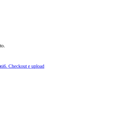
to.
ni
6. Checkout e upload