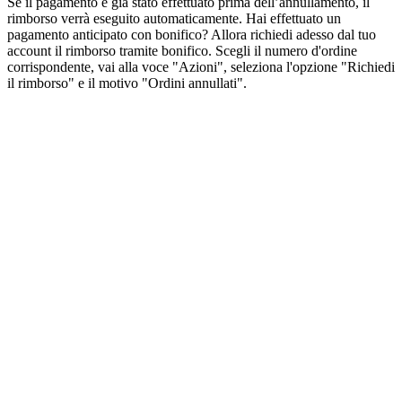
Se il pagamento è già stato effettuato prima dell’annullamento, il
rimborso verrà eseguito automaticamente. Hai effettuato un
pagamento anticipato con bonifico? Allora richiedi adesso dal tuo
account il rimborso tramite bonifico. Scegli il numero d'ordine
corrispondente, vai alla voce "Azioni", seleziona l'opzione "Richiedi
il rimborso" e il motivo "Ordini annullati".