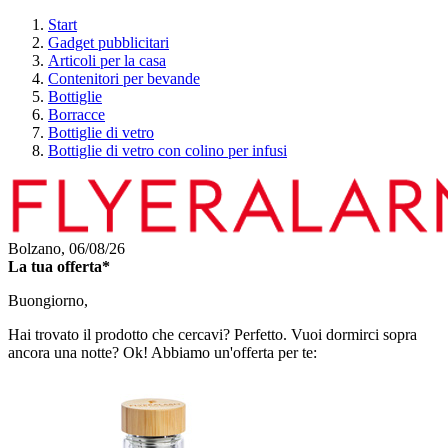
Start
Gadget pubblicitari
Articoli per la casa
Contenitori per bevande
Bottiglie
Borracce
Bottiglie di vetro
Bottiglie di vetro con colino per infusi
Bolzano,
06/08/26
La tua offerta*
Buongiorno,
Hai trovato il prodotto che cercavi? Perfetto. Vuoi dormirci sopra
ancora una notte? Ok! Abbiamo un'offerta per te: