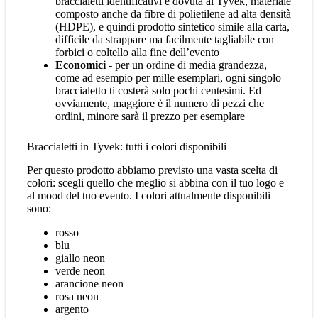
braccialetti identificativi è dovuta al Tyvek, materiale
composto anche da fibre di polietilene ad alta densità
(HDPE), e quindi prodotto sintetico simile alla carta,
difficile da strappare ma facilmente tagliabile con
forbici o coltello alla fine dell’evento
Economici
- per un ordine di media grandezza,
come ad esempio per mille esemplari, ogni singolo
braccialetto ti costerà solo pochi centesimi. Ed
ovviamente, maggiore è il numero di pezzi che
ordini, minore sarà il prezzo per esemplare
Braccialetti in Tyvek: tutti i colori disponibili
Per questo prodotto abbiamo previsto una vasta scelta di
colori: scegli quello che meglio si abbina con il tuo logo e
al mood del tuo evento. I colori attualmente disponibili
sono:
rosso
blu
giallo neon
verde neon
arancione neon
rosa neon
argento