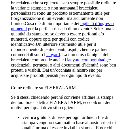
braccialetto che sceglierete, sarà sempre possibile ordinare
la variante stampata o non stampata.I braccialetti
personalizzati sono un prodotto estremamente utile per
l’organizzazione di un evento, ma sicuramente non
l’unico.Cosa c’è di più importante dei
biglietti d’ingresso
numerati
per la perfetta riuscita di un evento? Seleziona la
quantità da stampare, se devono essere perforati e/o
numerati, oppure opta per quelli con codice
identificativo.Un ulteriore strumento utile per il
riconoscimento di partecipanti, ospiti, clienti e partner
commerciali sono i
lanyard
. La numerosa famiglia dei
braccialetti comprende anche i
lanyard con portabadge
:
credenziali, permessi o altri documenti d’identità sono ben
protetti e visibili. Dai un’occhiata al nostro sito per
acquistare prodotti pensati per ogni tipo di evento.
Come ordinare su FLYERALARM
Se ti stessi chiedendo perché conviene affidare la stampa
dei tuoi braccialetti a FLYERALARM, ecco alcuni dei
motivi per i quali dovresti sceglierci:
verifica gratuita di base per ogni ordine: i file di
stampa vengono esaminati in base ai nostri criteri di
qualità prima di essere inviati in stampa. E per chi