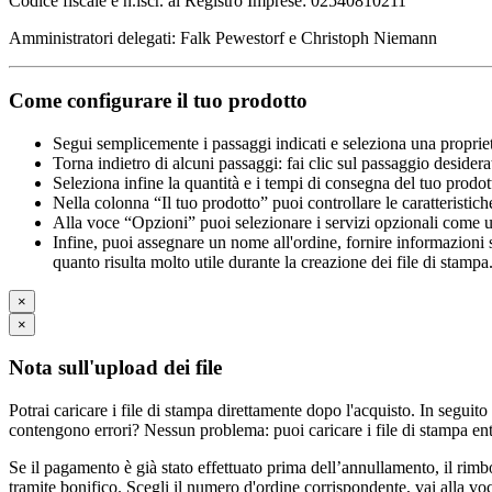
Codice fiscale e n.iscr. al Registro Imprese: 02540810211
Amministratori delegati: Falk Pewestorf e Christoph Niemann
Come configurare il tuo prodotto
Segui semplicemente i passaggi indicati e seleziona una propriet
Torna indietro di alcuni passaggi: fai clic sul passaggio desidera
Seleziona infine la quantità e i tempi di consegna del tuo prodott
Nella colonna “Il tuo prodotto” puoi controllare le caratteristich
Alla voce “Opzioni” puoi selezionare i servizi opzionali come una 
Infine, puoi assegnare un nome all'ordine, fornire informazioni sul
quanto risulta molto utile durante la creazione dei file di stampa
×
×
Nota sull'upload dei file
Potrai caricare i file di stampa direttamente dopo l'acquisto. In seguito
contengono errori? Nessun problema: puoi caricare i file di stampa ent
Se il pagamento è già stato effettuato prima dell’annullamento, il rim
tramite bonifico. Scegli il numero d'ordine corrispondente, vai alla vo