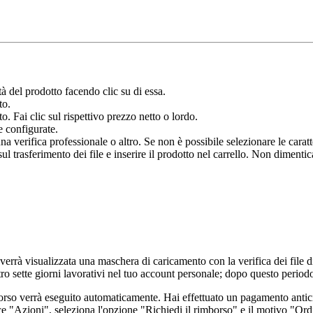
à del prodotto facendo clic su di essa.
to.
o. Fai clic sul rispettivo prezzo netto o lordo.
e configurate.
verifica professionale o altro. Se non è possibile selezionare le caratter
 trasferimento dei file e inserire il prodotto nel carrello. Non dimenticar
.
 verrà visualizzata una maschera di caricamento con la verifica dei file di
ro sette giorni lavorativi nel tuo account personale; dopo questo period
borso verrà eseguito automaticamente. Hai effettuato un pagamento antic
ce "Azioni", seleziona l'opzione "Richiedi il rimborso" e il motivo "Ordi