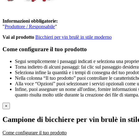
Informazioni obbligatorie:
"
Produttore / Responsabile
"
Vai al prodotto
Bicchieri per vin brulè in stile moderno
Come configurare il tuo prodotto
Segui semplicemente i passaggi indicati e seleziona una propriet
Torna indietro di alcuni passaggi: fai clic sul passaggio desidera
Seleziona infine la quantità e i tempi di consegna del tuo prodott
Nella colonna “Il tuo prodotto” puoi controllare le caratteristich
Alla voce “Opzioni” puoi selezionare i servizi opzionali come una 
Infine, puoi assegnare un nome all'ordine, fornire informazioni sul
quanto risulta molto utile durante la creazione dei file di stampa
×
Campione di bicchiere per vin brulè in sti
Come configurare il tuo prodotto