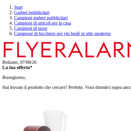
Start
Gadget pubblicitari
Campioni gadget pubblicitari
Campioni di articoli per la casa
Campioni di tazze
Campione di bicchiere per vin brulè in stile moderno
Bolzano,
07/08/26
La tua offerta*
Buongiorno,
Hai trovato il prodotto che cercavi? Perfetto. Vuoi dormirci sopra anc