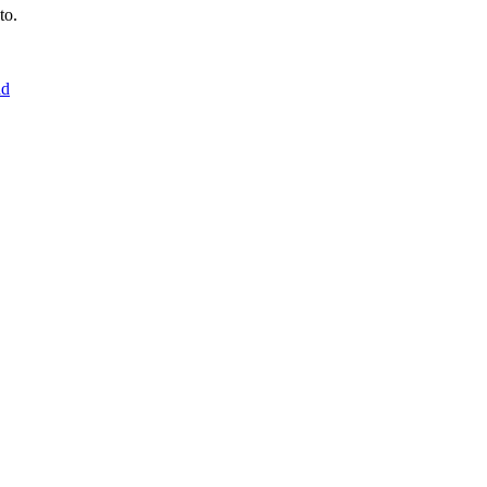
to.
ad