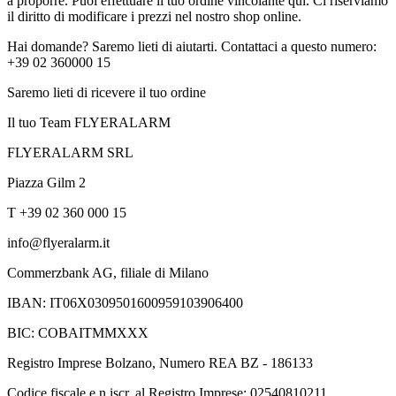
a proporre. Puoi effettuare il tuo ordine vincolante qui. Ci riserviamo
il diritto di modificare i prezzi nel nostro shop online.
Hai domande? Saremo lieti di aiutarti. Contattaci a questo numero:
+39 02 360000 15
Saremo lieti di ricevere il tuo ordine
Il tuo Team FLYERALARM
FLYERALARM SRL
Piazza Gilm 2
T +39 02 360 000 15
info@flyeralarm.it
Commerzbank AG, filiale di Milano
IBAN: IT06X0309501600959103906400
BIC: COBAITMMXXX
Registro Imprese Bolzano, Numero REA BZ - 186133
Codice fiscale e n.iscr. al Registro Imprese: 02540810211