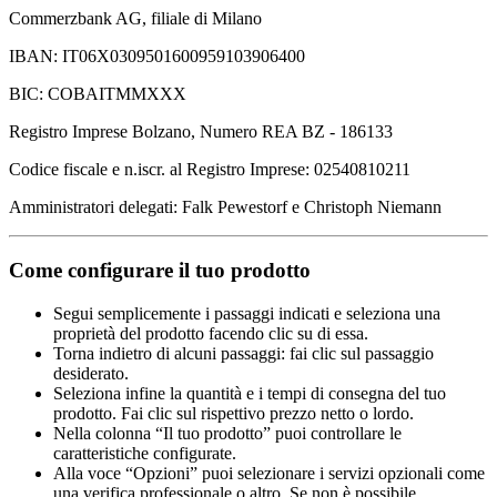
Commerzbank AG, filiale di Milano
IBAN: IT06X0309501600959103906400
BIC: COBAITMMXXX
Registro Imprese Bolzano, Numero REA BZ - 186133
Codice fiscale e n.iscr. al Registro Imprese: 02540810211
Amministratori delegati: Falk Pewestorf e Christoph Niemann
Come configurare il tuo prodotto
Segui semplicemente i passaggi indicati e seleziona una
proprietà del prodotto facendo clic su di essa.
Torna indietro di alcuni passaggi: fai clic sul passaggio
desiderato.
Seleziona infine la quantità e i tempi di consegna del tuo
prodotto. Fai clic sul rispettivo prezzo netto o lordo.
Nella colonna “Il tuo prodotto” puoi controllare le
caratteristiche configurate.
Alla voce “Opzioni” puoi selezionare i servizi opzionali come
una verifica professionale o altro. Se non è possibile