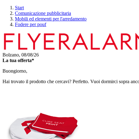
Start
Comunicazione pubblicitaria
Mobili ed elementi per l'arredamento
Fodere per pouf
Bolzano,
08/08/26
La tua offerta*
Buongiorno,
Hai trovato il prodotto che cercavi? Perfetto. Vuoi dormirci sopra anc