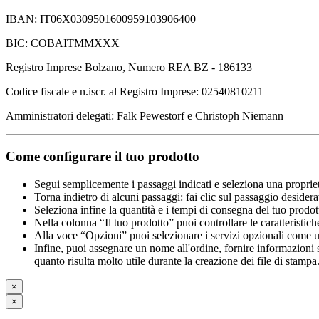
IBAN: IT06X0309501600959103906400
BIC: COBAITMMXXX
Registro Imprese Bolzano, Numero REA BZ - 186133
Codice fiscale e n.iscr. al Registro Imprese: 02540810211
Amministratori delegati: Falk Pewestorf e Christoph Niemann
Come configurare il tuo prodotto
Segui semplicemente i passaggi indicati e seleziona una propriet
Torna indietro di alcuni passaggi: fai clic sul passaggio desidera
Seleziona infine la quantità e i tempi di consegna del tuo prodott
Nella colonna “Il tuo prodotto” puoi controllare le caratteristich
Alla voce “Opzioni” puoi selezionare i servizi opzionali come una 
Infine, puoi assegnare un nome all'ordine, fornire informazioni sul
quanto risulta molto utile durante la creazione dei file di stampa
×
×