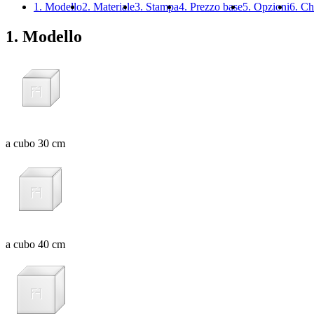
1. Modello
2. Materiale
3. Stampa
4. Prezzo base
5. Opzioni
6. Ch
1. Modello
a cubo 30 cm
a cubo 40 cm