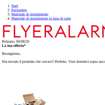
Start
Packaging
Materiale di riempimento
Materiale di riempimento in lana di carta
Bolzano,
06/08/26
La tua offerta*
Buongiorno,
Hai trovato il prodotto che cercavi? Perfetto. Vuoi dormirci sopra anc