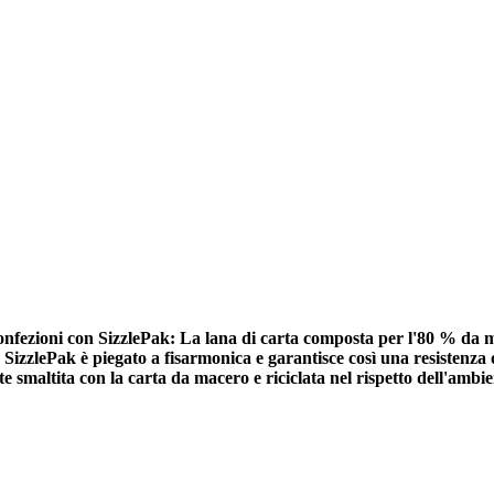
 confezioni con SizzlePak: La lana di carta composta per l'80 % da m
 SizzlePak è piegato a fisarmonica e garantisce così una resistenza o
e smaltita con la carta da macero e riciclata nel rispetto dell'ambie