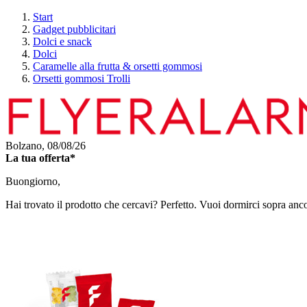
Start
Gadget pubblicitari
Dolci e snack
Dolci
Caramelle alla frutta & orsetti gommosi
Orsetti gommosi Trolli
Bolzano,
08/08/26
La tua offerta*
Buongiorno,
Hai trovato il prodotto che cercavi? Perfetto. Vuoi dormirci sopra anc