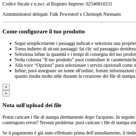
Codice fiscale e n.iscr. al Registro Imprese: 02540810211
Amministratori delegati: Falk Pewestorf e Christoph Niemann
Come configurare il tuo prodotto
Segui semplicemente i passaggi indicati e seleziona una propriet
Torna indietro di alcuni passaggi: fai clic sul passaggio desidera
Seleziona infine la quantità e i tempi di consegna del tuo prodott
Nella colonna “Il tuo prodotto” puoi controllare le caratteristich
Alla voce “Opzioni” puoi selezionare i servizi opzionali come una 
Infine, puoi assegnare un nome all'ordine, fornire informazioni sul
quanto risulta molto utile durante la creazione dei file di stampa
×
×
Nota sull'upload dei file
Potrai caricare i file di stampa direttamente dopo l'acquisto. In seguito
contengono errori? Nessun problema: puoi caricare i file di stampa ent
Se il pagamento è già stato effettuato prima dell’annullamento, il rim