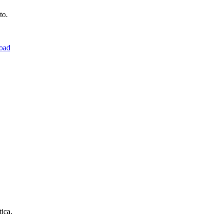
to.
load
tica.