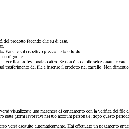
à del prodotto facendo clic su di essa.
to.
o. Fai clic sul rispettivo prezzo netto o lordo.
e configurate.
verifica professionale o altro. Se non è possibile selezionare le caratter
 trasferimento dei file e inserire il prodotto nel carrello. Non dimenticar
.
 verrà visualizzata una maschera di caricamento con la verifica dei file di
ro sette giorni lavorativi nel tuo account personale; dopo questo period
borso verrà eseguito automaticamente. Hai effettuato un pagamento antic