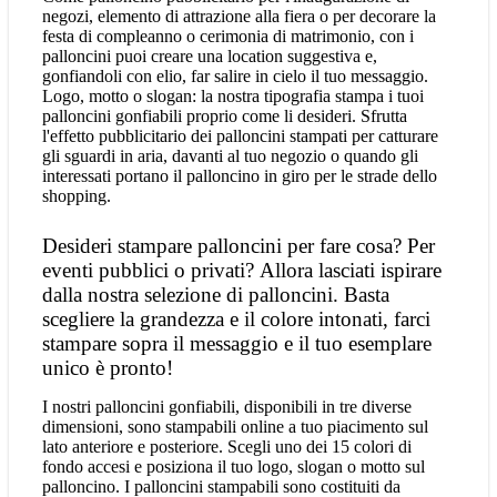
negozi, elemento di attrazione alla fiera o per decorare la
festa di compleanno o cerimonia di matrimonio, con i
palloncini puoi creare una location suggestiva e,
gonfiandoli con elio, far salire in cielo il tuo messaggio.
Logo, motto o slogan: la nostra tipografia stampa i tuoi
palloncini gonfiabili proprio come li desideri. Sfrutta
l'effetto pubblicitario dei palloncini stampati per catturare
gli sguardi in aria, davanti al tuo negozio o quando gli
interessati portano il palloncino in giro per le strade dello
shopping.
Desideri stampare palloncini per fare cosa? Per
eventi pubblici o privati? Allora lasciati ispirare
dalla nostra selezione di palloncini. Basta
scegliere la grandezza e il colore intonati, farci
stampare sopra il messaggio e il tuo esemplare
unico è pronto!
I nostri palloncini gonfiabili, disponibili in tre diverse
dimensioni, sono stampabili online a tuo piacimento sul
lato anteriore e posteriore. Scegli uno dei 15 colori di
fondo accesi e posiziona il tuo logo, slogan o motto sul
palloncino. I palloncini stampabili sono costituiti da