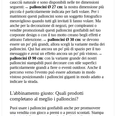
caucciù naturale e sono disponibili nelle tre dimensioni
seguenti:→
palloncini Ø 27 cm
: la nostra dimensione più
piccola è particolarmente indicata per farli volare. Per i
matrimoni questi palloncini sono un soggetto fotografico
meraviglioso quando tutti gli invitati li fanno volare. Ma
anche per la decorazione di negozi, per compleanni o
vendite promozionali questi palloncini gonfiabili nel tuo
corporate design o con il tuo motto creano begli effetti e
attirano l'attenzione.→
palloncini Ø 30 cm
: se devono
essere un po' più grandi, allora scegli la variante media dei
palloncini. Qui hai ancora un po' più di spazio per il tuo
messaggio e avrai un effetto ancora un po' più vistoso.→
palloncini Ø 90 cm
: con la variante grande dei nostri
palloncini stampabili puoi decorare con stile superfici
particolarmente grandi a fiere o eventi outdoor. Anche il
percorso verso l'evento può essere adornato in modo
vistoso posizionando i palloncini giganti in modo adatto a
indicare la strada.
L'abbinamento giusto: Quali prodotti
completano al meglio i palloncini?
Puoi usare i palloncini gonfiabili anche per promuovere
una vendita con gioco a premi o a prezzi scontati. Stampa