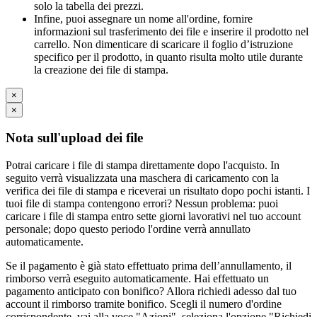
solo la tabella dei prezzi.
Infine, puoi assegnare un nome all'ordine, fornire
informazioni sul trasferimento dei file e inserire il prodotto nel
carrello. Non dimenticare di scaricare il foglio d’istruzione
specifico per il prodotto, in quanto risulta molto utile durante
la creazione dei file di stampa.
×
×
Nota sull'upload dei file
Potrai caricare i file di stampa direttamente dopo l'acquisto. In
seguito verrà visualizzata una maschera di caricamento con la
verifica dei file di stampa e riceverai un risultato dopo pochi istanti. I
tuoi file di stampa contengono errori? Nessun problema: puoi
caricare i file di stampa entro sette giorni lavorativi nel tuo account
personale; dopo questo periodo l'ordine verrà annullato
automaticamente.
Se il pagamento è già stato effettuato prima dell’annullamento, il
rimborso verrà eseguito automaticamente. Hai effettuato un
pagamento anticipato con bonifico? Allora richiedi adesso dal tuo
account il rimborso tramite bonifico. Scegli il numero d'ordine
corrispondente, vai alla voce "Azioni", seleziona l'opzione "Richiedi