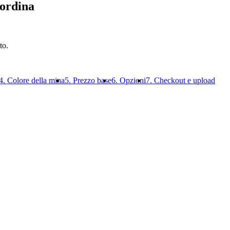
 ordina
to.
4. Colore della mina
5. Prezzo base
6. Opzioni
7. Checkout e upload