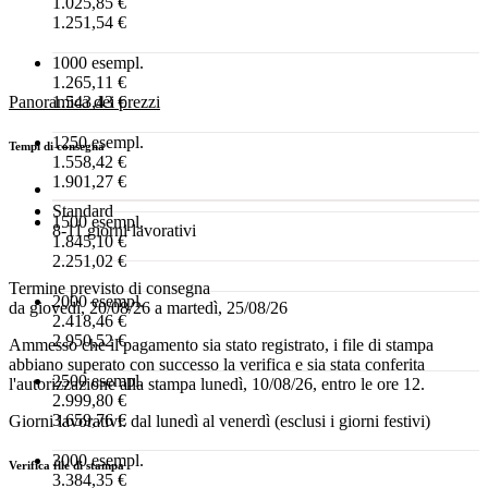
1.025,85 €
1.251,54 €
1000 esempl.
1.265,11 €
Panoramica dei prezzi
1.543,43 €
1250 esempl.
Tempi di consegna
1.558,42 €
1.901,27 €
Standard
1500 esempl.
8-11 giorni lavorativi
1.845,10 €
2.251,02 €
Termine previsto di consegna
2000 esempl.
da giovedì, 20/08/26 a martedì, 25/08/26
2.418,46 €
2.950,52 €
Ammesso che il pagamento sia stato registrato, i file di stampa
abbiano superato con successo la verifica e sia stata conferita
2500 esempl.
l'autorizzazione alla stampa lunedì, 10/08/26, entro le ore 12.
2.999,80 €
3.659,76 €
Giorni lavorativi: dal lunedì al venerdì (esclusi i giorni festivi)
3000 esempl.
Verifica file di stampa
3.384,35 €