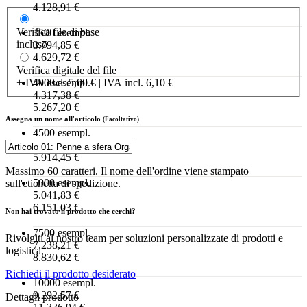
4.128,91 €
Verifica file di base
3500 esempl.
incluso
3.794,85 €
4.629,72 €
Verifica digitale del file
+ IVA escl. 5,00 € | IVA incl. 6,10 €
4000 esempl.
4.317,38 €
5.267,20 €
Assegna un nome all'articolo
(Facoltativo)
4500 esempl.
4.847,91 €
5.914,45 €
Massimo 60 caratteri. Il nome dell'ordine viene stampato
5000 esempl.
sull'etichetta di spedizione.
5.041,83 €
6.151,03 €
Non hai trovato il prodotto che cerchi?
7500 esempl.
Rivolgiti al nostro team per soluzioni personalizzate di prodotti e
7.238,21 €
logistica.
8.830,62 €
Richiedi il prodotto desiderato
10000 esempl.
9.292,57 €
Dettagli prodotto