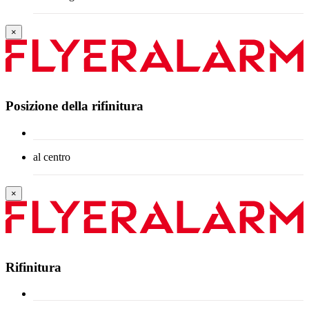
×
Posizione della rifinitura
al centro
×
Rifinitura