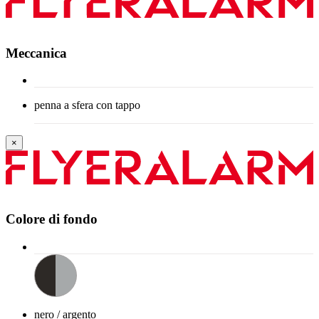
Meccanica
penna a sfera con tappo
×
Colore di fondo
nero / argento