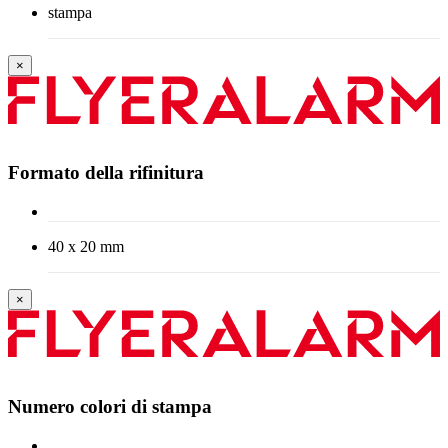
stampa
×
Formato della rifinitura
40 x 20 mm
×
Numero colori di stampa