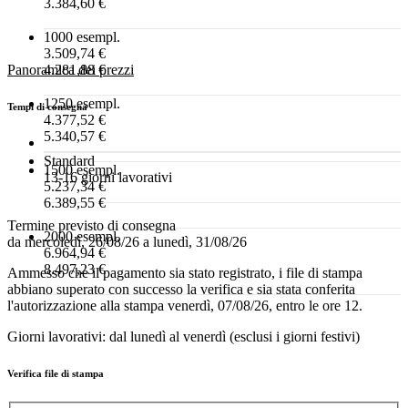
3.384,60 €
1000 esempl.
3.509,74 €
Panoramica dei prezzi
4.281,88 €
1250 esempl.
Tempi di consegna
4.377,52 €
5.340,57 €
Standard
1500 esempl.
13-16 giorni lavorativi
5.237,34 €
6.389,55 €
Termine previsto di consegna
2000 esempl.
da mercoledì, 26/08/26 a lunedì, 31/08/26
6.964,94 €
8.497,23 €
Ammesso che il pagamento sia stato registrato, i file di stampa
abbiano superato con successo la verifica e sia stata conferita
l'autorizzazione alla stampa venerdì, 07/08/26, entro le ore 12.
Giorni lavorativi: dal lunedì al venerdì (esclusi i giorni festivi)
Verifica file di stampa