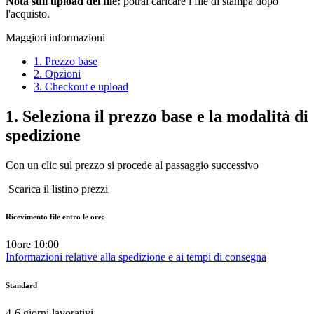
Nota sull'upload dei file:
potrai caricare i file di stampa dopo
l'acquisto.
Maggiori informazioni
1. Prezzo base
2. Opzioni
3. Checkout e upload
1.
Seleziona il prezzo base e la modalità di
spedizione
Con un clic sul prezzo si procede al passaggio successivo
Scarica il listino prezzi
Ricevimento file entro le ore:
10
ore 10:00
Informazioni relative alla spedizione e ai tempi di consegna
Standard
4-6
giorni lavorativi