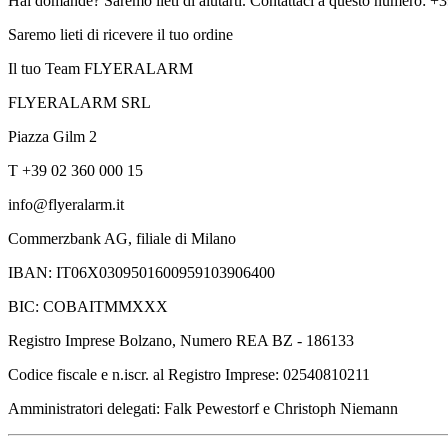
Hai domande? Saremo lieti di aiutarti. Contattaci a questo numero: 
Saremo lieti di ricevere il tuo ordine
Il tuo Team FLYERALARM
FLYERALARM SRL
Piazza Gilm 2
T +39 02 360 000 15
info@flyeralarm.it
Commerzbank AG, filiale di Milano
IBAN: IT06X0309501600959103906400
BIC: COBAITMMXXX
Registro Imprese Bolzano, Numero REA BZ - 186133
Codice fiscale e n.iscr. al Registro Imprese: 02540810211
Amministratori delegati: Falk Pewestorf e Christoph Niemann