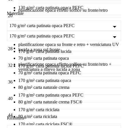
130 g/m² carta patinata opaca PEFC
plastificazione opaca effetto soffice su fronte/retro
Materiale
20
160 g/m² carta naturale crema
plastificazione opaca effetto soffice sul fronte +
170 g/m² carta patinata opaca PEFC
verniciatura a rilievo lucida a zona sul fronte
24
170 g/m² carta patinata opaca PEFC
160 g/m² carta naturale crema FSC®
plastificazione opaca su fronte e retro + verniciatura UV
28
lucida a zona sul fronte
170 g/m² carta patinata lucida
70 g/m² carta patinata opaca
plastificazione opaca effetto soffice su fronte/retro +
32
170 g/m² carta patinata lucida PEFC
verniciatura a rilievo lucida a zona
70 g/m² carta patinata opaca PEFC
170 g/m² carta patinata opaca
36
80 g/m² carta naturale crema
170 g/m² carta patinata opaca PEFC
40
80 g/m² carta naturale crema FSC®
170 g/m² carta riciclata
44
80 g/m² carta riciclata
Rifinitura
170 g/m² carta riciclata FSC®