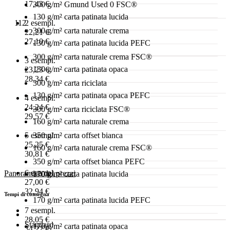
17,43 €
300 g/m² Gmund Used 0 FSC®
130 g/m² carta patinata lucida
2 esempl.
112
300 g/m² carta naturale crema
22,21 €
27,10 €
130 g/m² carta patinata lucida PEFC
300 g/m² carta naturale crema FSC®
3 esempl.
130 g/m² carta patinata opaca
23,23 €
28,34 €
300 g/m² carta riciclata
130 g/m² carta patinata opaca PEFC
4 esempl.
24,24 €
300 g/m² carta riciclata FSC®
29,57 €
160 g/m² carta naturale crema
5 esempl.
350 g/m² carta offset bianca
25,25 €
160 g/m² carta naturale crema FSC®
30,81 €
350 g/m² carta offset bianca PEFC
6 esempl.
Panoramica dei prezzi
170 g/m² carta patinata lucida
27,00 €
32,94 €
Tempi di consegna
170 g/m² carta patinata lucida PEFC
7 esempl.
28,05 €
Standard
170 g/m² carta patinata opaca
34,22 €