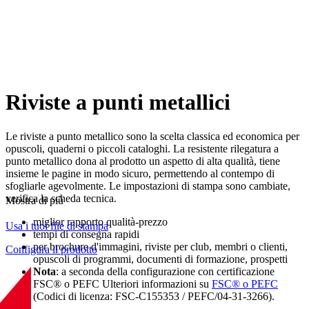
Riviste a punti metallici
Le riviste a punto metallico sono la scelta classica ed economica per
opuscoli, quaderni o piccoli cataloghi. La resistente rilegatura a
punto metallico dona al prodotto un aspetto di alta qualità, tiene
insieme le pagine in modo sicuro, permettendo al contempo di
sfogliarle agevolmente. Le impostazioni di stampa sono cambiate,
verifica la scheda tecnica.
Mostra di più
miglior rapporto qualità-prezzo
Usa i tuoi file di stampa
tempi di consegna rapidi
per brochure d'immagini, riviste per club, membri o clienti,
Configura il prodotto
opuscoli di programmi, documenti di formazione, prospetti
Nota
: a seconda della configurazione con certificazione
FSC® o PEFC Ulteriori informazioni su
FSC® o PEFC
(Codici di licenza: FSC-C155353 / PEFC/04-31-3266).