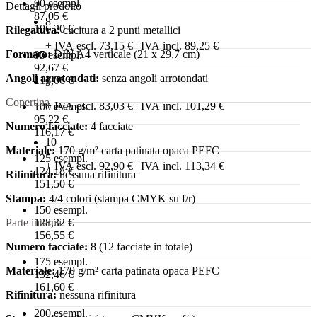
90 esempl.
Dettagli prodotto
87,05 €
8
106,20 €
Rilegatura:
cucitura a 2 punti metallici
+ IVA escl. 73,15 € | IVA incl. 89,25 €
Formato:
DIN A4 verticale (21 x 29,7 cm)
95 esempl.
92,67 €
Angoli arrotondati:
senza angoli arrotondati
113,06 €
9
Copertina
+ IVA escl. 83,03 € | IVA incl. 101,29 €
100 esempl.
95,22 €
Numero facciate:
4 facciate
116,17 €
10
Materiale:
170 g/m² carta patinata opaca PEFC
125 esempl.
+ IVA escl. 92,90 € | IVA incl. 113,34 €
124,18 €
Rifinitura:
nessuna rifinitura
151,50 €
Stampa:
4/4 colori (stampa CMYK su f/r)
150 esempl.
Parte interna
128,32 €
156,55 €
Numero facciate:
8 (12 facciate in totale)
175 esempl.
Materiale:
170 g/m² carta patinata opaca PEFC
132,46 €
161,60 €
Rifinitura:
nessuna rifinitura
200 esempl.