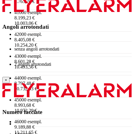
9.763,70 €
41000 esempl.
8.199,23 €
10.003,06 €
Angoli arrotondati
42000 esempl.
8.405,08 €
10.254,20 €
senza angoli arrotondati
43000 esempl.
8.601,28 €
2 angoli arrotondati
10.493,56 €
44000 esempl.
×
8.797,48 €
10.732,93 €
45000 esempl.
8.993,68 €
10.972,29 €
Numero facciate
46000 esempl.
9.189,88 €
11.211,65 €