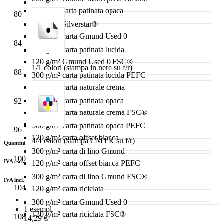
115 g/m² carta patinata opaca
80
250 g/m² Silverstar®
120 g/m² carta Gmund Used 0
84
300 g/m² carta patinata lucida
120 g/m² Gmund Used 0 FSC®
1/1 colori (stampa in nero su f/r)
88
300 g/m² carta patinata lucida PEFC
120 g/m² carta naturale crema
300 g/m² carta patinata opaca
92
120 g/m² carta naturale crema FSC®
300 g/m² carta patinata opaca PEFC
96
120 g/m² carta offset bianca
4/4 colori (stampa CMYK su f/r)
Quantità
300 g/m² carta di lino Gmund
100
IVA escl.
120 g/m² carta offset bianca PEFC
300 g/m² carta di lino Gmund FSC®
IVA incl.
104
120 g/m² carta riciclata
300 g/m² carta Gmund Used 0
1 esempl.
120 g/m² carta riciclata FSC®
108
14,29 €