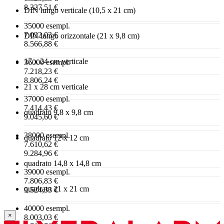
8.327,51 €
DIN lungo verticale (10,5 x 21 cm)
35000 esempl.
7.022,03 €
DIN lungo orizzontale (21 x 9,8 cm)
8.566,88 €
17 x 24 cm verticale
36000 esempl.
7.218,23 €
8.806,24 €
21 x 28 cm verticale
37000 esempl.
7.414,43 €
quadrato 9,8 x 9,8 cm
9.045,60 €
38000 esempl.
quadrato 12 x 12 cm
7.610,62 €
9.284,96 €
quadrato 14,8 x 14,8 cm
39000 esempl.
7.806,83 €
quadrato 21 x 21 cm
9.524,33 €
40000 esempl.
×
8.003,03 €