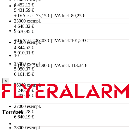
4.452,12 €
8
5.431,59 €
+ IVA escl. 73,15 € | IVA incl. 89,25 €
23000 esempl.
4.648,32 €
9
5.670,95 €
+ IVA escl. 83,03 € | IVA incl. 101,29 €
24000 esempl.
4.844,52 €
5.910,31 €
10
25000 esempl.
+ IVA escl. 92,90 € | IVA incl. 113,34 €
5.050,37 €
6.161,45 €
×
26000 esempl.
5.246,58 €
6.400,83 €
27000 esempl.
5.442,78 €
Formato
6.640,19 €
28000 esempl.