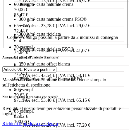
+ IVA escl. 13,91 € | IVA incl. 16,97 €
60 esempl.
300 g/m² carta naturale crema
70,06 €
85,47 €
3
300 g/m² carta naturale crema FSC®
65 esempl.
+ IVA escl. 23,78 € | IVA incl. 29,02 €
72,44 €
300 g/m² carta riciclata
88,38 €
Copie d’obbligo possibili a partire da 2 indirizzi di consegna
4
70 esempl.
300 g/m² carta riciclata FSC®
+ IVA escl. 33,66 € | IVA incl. 41,07 €
74,84 €
91,30 €
Assegna un nome all'articolo
(Facoltativo)
350 g/m² carta offset bianca
5
75 esempl.
77,24 €
+ IVA escl. 43,54 € | IVA incl. 53,11 €
94,23 €
350 g/m² carta offset bianca PEFC
Massimo 60 caratteri. Il nome dell'ordine viene stampato
sull'etichetta di spedizione.
80 esempl.
6
79,63 €
Non hai trovato il prodotto che cerchi?
97,15 €
+ IVA escl. 53,40 € | IVA incl. 65,15 €
Rivolgiti al nostro team per soluzioni personalizzate di prodotti e
85 esempl.
logistica.
7
82,02 €
100,06 €
Richiedi il prodotto desiderato
+ IVA escl. 63,28 € | IVA incl. 77,20 €