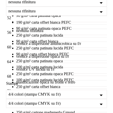
nessuna rifinitura
80 g/m² carta riciclata FSC®
48
190 g/m² carta offset bianca
nessuna rifinitura
90 g/m² carta patinata opaca
52
190 g/m² carta offset bianca PEFC
90 g/m² carta patinata opaca PEFC
nessuna rifinitura
56
250 g/m² carta patinata lucida
90 g/m² carta offset bianca
vernice a dispersione antimicrobica su f/r
60
250 g/m² carta patinata lucida PEFC
90 g/m² carta offset bianca PEFC
vernice a dispersione opaca su f/r
250 g/m² carta patinata opaca
64
100 g/m² carta patinata lucida
vernice UV lucida su f/r
250 g/m² carta patinata opaca PEFC
68
100 g/m² carta patinata lucida PEFC
plastificazione opaca su fronte e retro
Stampa
250 g/m² carta offset bianca
72
100 g/m² Gmund Used 0
4/4 colori (stampa CMYK su f/r)
plastificazione opaca effetto soffice su fronte/retro
250 g/m² carta offset bianca PEFC
4/4 colori (stampa CMYK su f/r)
76
100 g/m² Gmund Used 0 FSC®
250 g/m² cartone madreperla Gmund