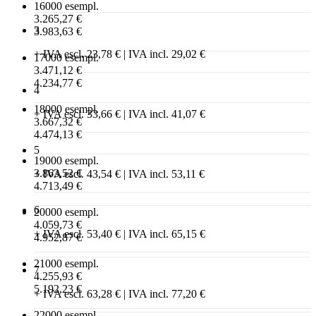
16000 esempl.
3.265,27 €
3
3.983,63 €
+ IVA escl. 23,78 € | IVA incl. 29,02 €
17000 esempl.
3.471,12 €
4.234,77 €
4
18000 esempl.
+ IVA escl. 33,66 € | IVA incl. 41,07 €
3.667,32 €
4.474,13 €
5
19000 esempl.
3.863,52 €
+ IVA escl. 43,54 € | IVA incl. 53,11 €
4.713,49 €
6
20000 esempl.
4.059,73 €
+ IVA escl. 53,40 € | IVA incl. 65,15 €
4.952,87 €
21000 esempl.
7
4.255,93 €
5.192,23 €
+ IVA escl. 63,28 € | IVA incl. 77,20 €
22000 esempl.