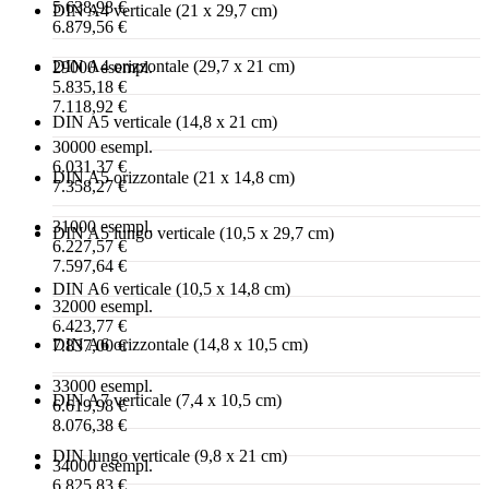
5.638,98 €
DIN A4 verticale (21 x 29,7 cm)
6.879,56 €
DIN A4 orizzontale (29,7 x 21 cm)
29000 esempl.
5.835,18 €
7.118,92 €
DIN A5 verticale (14,8 x 21 cm)
30000 esempl.
6.031,37 €
DIN A5 orizzontale (21 x 14,8 cm)
7.358,27 €
31000 esempl.
DIN A5 lungo verticale (10,5 x 29,7 cm)
6.227,57 €
7.597,64 €
DIN A6 verticale (10,5 x 14,8 cm)
32000 esempl.
6.423,77 €
DIN A6 orizzontale (14,8 x 10,5 cm)
7.837,00 €
33000 esempl.
DIN A7 verticale (7,4 x 10,5 cm)
6.619,98 €
8.076,38 €
DIN lungo verticale (9,8 x 21 cm)
34000 esempl.
6.825,83 €