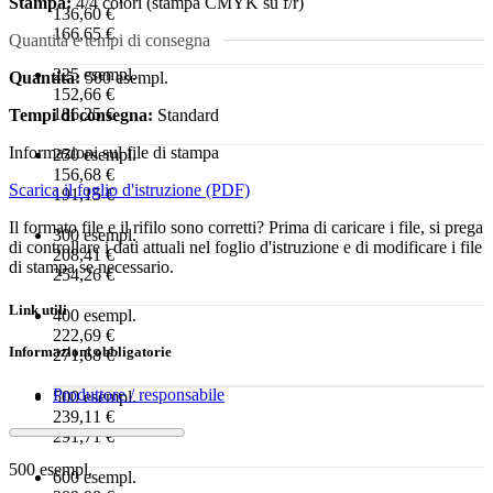
Stampa:
4/4 colori (stampa CMYK su f/r)
136,60 €
166,65 €
Quantità e tempi di consegna
225 esempl.
Quantità:
500 esempl.
152,66 €
186,25 €
Tempi di consegna:
Standard
Informazioni sul file di stampa
250 esempl.
156,68 €
Scarica il foglio d'istruzione (PDF)
191,15 €
Il formato file e il rifilo sono corretti? Prima di caricare i file, si prega
300 esempl.
di controllare i dati attuali nel foglio d'istruzione e di modificare i file
208,41 €
di stampa se necessario.
254,26 €
Link utili
400 esempl.
222,69 €
Informazioni obbligatorie
271,68 €
Produttore / responsabile
500 esempl.
239,11 €
291,71 €
500 esempl.
600 esempl.