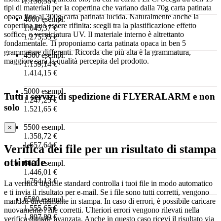
1.136,58 €
tipi di materiali per la copertina che variano dalla 70g carta patinata
opaca fino al 300g carta patinata lucida. Naturalmente anche la
4000 esempl.
copertina può essere rifinita: scegli tra la plastificazione effetto
1.045,37 €
soffice, o verniciatura UV. Il materiale interno è altrettanto
1.275,35 €
fondamentale. Ti proponiamo carta patinata opaca in ben 5
grammature differenti. Ricorda che più alta è la grammatura,
4500 esempl.
maggiore sarà la qualità percepita del prodotto.
1.159,14 €
1.414,15 €
5000 esempl.
Tutti i servizi di spedizione di FLYERALARM e non
1.247,25 €
solo
1.521,65 €
5500 esempl.
×
1.358,72 €
1.657,64 €
Verifica dei file per un risultato di stampa
ottimale
6000 esempl.
1.446,01 €
1.764,13 €
La verifica digitale standard controlla i tuoi file in modo automatico
e ti invia il risultato per e-mail. Se i file sono tutti corretti, vengono
6500 esempl.
mandati direttamente in stampa. In caso di errori, è possibile caricare
1.555,65 €
nuovamente i file corretti. Ulteriori errori vengono rilevati nella
1.897,89 €
verifica digitale avanzata. Anche in questo caso ricevi il risultato via