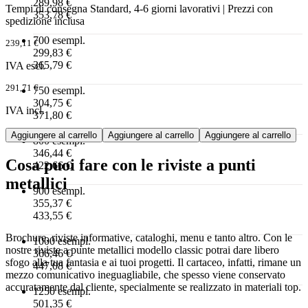
289,98 €
Tempi di consegna Standard, 4-6 giorni lavorativi | Prezzi con
353,78 €
spedizione inclusa
700 esempl.
239,11 €
299,83 €
365,79 €
IVA escl.
291,71 €
750 esempl.
304,75 €
IVA incl.
371,80 €
Aggiungere al carrello
Aggiungere al carrello
Aggiungere al carrello
800 esempl.
346,44 €
Cosa puoi fare con le riviste a punti
422,66 €
metallici
900 esempl.
355,37 €
433,55 €
Brochure, riviste informative, cataloghi, menu e tanto altro. Con le
1000 esempl.
nostre riviste a punte metallici modello classic potrai dare libero
366,46 €
sfogo alla tua fantasia e ai tuoi progetti. Il cartaceo, infatti, rimane un
447,08 €
mezzo comunicativo ineguagliabile, che spesso viene conservato
accuratamente dal cliente, specialmente se realizzato in materiali top.
1250 esempl.
501,35 €