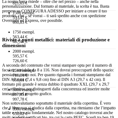
La nostra forza risiede – oltre che nel prezzo – anche nella
611,65 €
personalizzazione. Dal formato al materiale, la scelta è tua. Basta
premere su CONFIGURA ADESSO per iniziare a creare il tuo
1500 esempl.
prodotto, che – se vorrai – ti sarà spedito anche con spedizione
533,47 €
Overnight ed Express, ove possibile.
650,83 €
1750 esempl.
563,44 €
Riviste a punti metallici: materiali di produzione e
687,40 €
dimensioni
2000 esempl.
595,57 €
726,60 €
A seconda del contenuto che vorrai stampare opta per il numero di
facciate, variabile da 8 a 116. Non dovrai preoccuparti dello spazio:
2500 esempl.
pensiamo a tutto noi. Per quanto riguarda i formati stampiamo dal
710,34 €
DIN A7 mini (7,4 x 9,8 cm) fino al DIN A3 (29,7 x 42 cm). Il
866,61 €
formato più grande è senza dubbio il quadrato XXL (29,7 x 29,7
cm) utilissimo per distinguerti dalla concorrenza ed inserire molte
3000 esempl.
immagini nel progetto grafico.
817,85 €
997,78 €
Non sottovalutiamo soprattutto il materiale della copertina. È vero
che il libro non si giudica dalla copertina, ma riteniamo che l’impatto
3500 esempl.
tattile e visivo sia fondamentale. Nel nostro catalogo troverai anche
931,62 €
molti prodotti certificati bio, tra cui la carta PEFC. Scegli tra ben 19