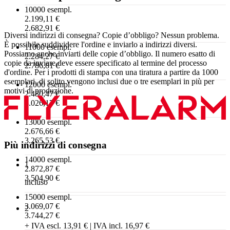
10000 esempl.
2.199,11 €
2.682,91 €
Diversi indirizzi di consegna? Copie d’obbligo? Nessun problema.
È possibile suddividere l'ordine e inviarlo a indirizzi diversi.
11000 esempl.
Possiamo anche inviarti delle copie d’obbligo. Il numero esatto di
2.284,27 €
copie da inviare deve essere specificato al termine del processo
2.786,81 €
d'ordine. Per i prodotti di stampa con una tiratura a partire da 1000
esemplari, di solito vengono inclusi due o tre esemplari in più per
12000 esempl.
motivi di produzione.
2.480,47 €
3.026,17 €
13000 esempl.
2.676,66 €
3.265,53 €
Più indirizzi di consegna
14000 esempl.
1
2.872,87 €
3.504,90 €
incluso
15000 esempl.
3.069,07 €
2
3.744,27 €
+ IVA escl. 13,91 € | IVA incl. 16,97 €