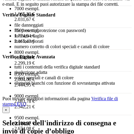
e-mail. E in seguito puoi autorizzare la stampa dei file corretti.
7000 esempl.
1.665,30 €
Verifica Digitale Standard
2.031,67 €
file danneggiati
file protetti (protezione con password)
7500 esempl.
formato e taglio
1.774,94 €
font incorporati
2.165,43 €
numero corretto di colori speciali e canali di colore
8000 esempl.
Verifica Digitale Avanzata
1.884,58 €
2.299,19 €
tutti i contenuti della verifica digitale standard
risoluzione adatta
8500 esempl.
colori speciali e canali di colore
2.004,06 €
elementi bianchi con funzione di sovrastampa attivata
2.444,95 €
9000 esempl.
Puoi trovare maggiori informazioni alla pagina
Verifica file di
2.083,78 €
stampa FAQ
.
2.542,21 €
×
9500 esempl.
Selezione dell'indirizzo di consegna e
2.191,87 €
2.674,08 €
invio di copie d’obbligo