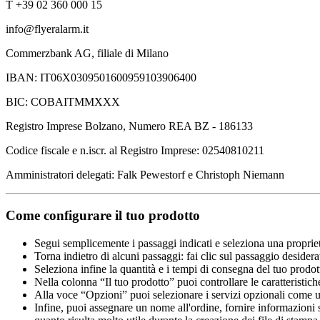
T +39 02 360 000 15
info@flyeralarm.it
Commerzbank AG, filiale di Milano
IBAN: IT06X0309501600959103906400
BIC: COBAITMMXXX
Registro Imprese Bolzano, Numero REA BZ - 186133
Codice fiscale e n.iscr. al Registro Imprese: 02540810211
Amministratori delegati: Falk Pewestorf e Christoph Niemann
Come configurare il tuo prodotto
Segui semplicemente i passaggi indicati e seleziona una propriet
Torna indietro di alcuni passaggi: fai clic sul passaggio desidera
Seleziona infine la quantità e i tempi di consegna del tuo prodott
Nella colonna “Il tuo prodotto” puoi controllare le caratteristich
Alla voce “Opzioni” puoi selezionare i servizi opzionali come una 
Infine, puoi assegnare un nome all'ordine, fornire informazioni sul