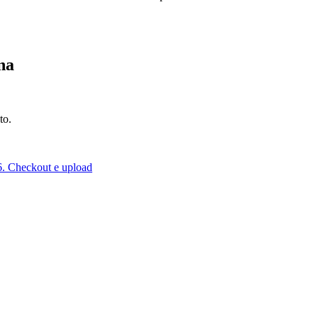
.
na
to.
6. Checkout e upload