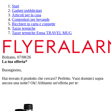
Start
Gadget pubblicitari
Articoli per la casa
Contenitori per bevande
Bicchieri in carta e coppette
Tazze termiche
Tazze termiche Emsa TRAVEL MUG
Bolzano,
07/08/26
La tua offerta*
Buongiorno,
Hai trovato il prodotto che cercavi? Perfetto. Vuoi dormirci sopra
ancora una notte? Ok! Abbiamo un'offerta per te: