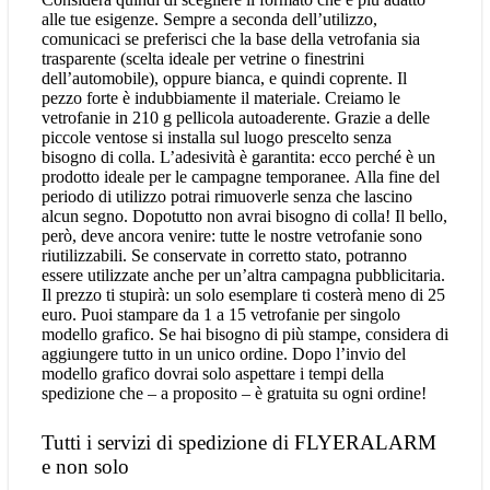
alle tue esigenze. Sempre a seconda dell’utilizzo,
comunicaci se preferisci che la base della vetrofania sia
trasparente (scelta ideale per vetrine o finestrini
dell’automobile), oppure bianca, e quindi coprente. Il
pezzo forte è indubbiamente il materiale. Creiamo le
vetrofanie in 210 g pellicola autoaderente. Grazie a delle
piccole ventose si installa sul luogo prescelto senza
bisogno di colla. L’adesività è garantita: ecco perché è un
prodotto ideale per le campagne temporanee. Alla fine del
periodo di utilizzo potrai rimuoverle senza che lascino
alcun segno. Dopotutto non avrai bisogno di colla! Il bello,
però, deve ancora venire: tutte le nostre vetrofanie sono
riutilizzabili. Se conservate in corretto stato, potranno
essere utilizzate anche per un’altra campagna pubblicitaria.
Il prezzo ti stupirà: un solo esemplare ti costerà meno di 25
euro. Puoi stampare da 1 a 15 vetrofanie per singolo
modello grafico. Se hai bisogno di più stampe, considera di
aggiungere tutto in un unico ordine. Dopo l’invio del
modello grafico dovrai solo aspettare i tempi della
spedizione che – a proposito – è gratuita su ogni ordine!
Tutti i servizi di spedizione di FLYERALARM
e non solo