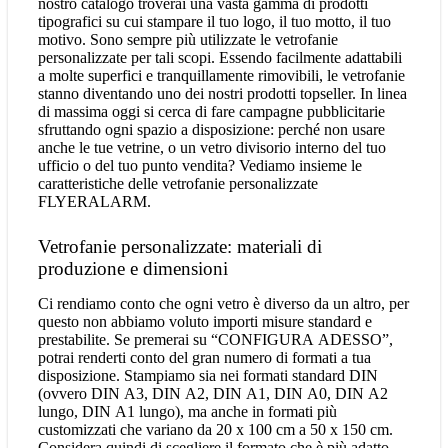
nostro catalogo troverai una vasta gamma di prodotti
tipografici su cui stampare il tuo logo, il tuo motto, il tuo
motivo. Sono sempre più utilizzate le vetrofanie
personalizzate per tali scopi. Essendo facilmente adattabili
a molte superfici e tranquillamente rimovibili, le vetrofanie
stanno diventando uno dei nostri prodotti topseller. In linea
di massima oggi si cerca di fare campagne pubblicitarie
sfruttando ogni spazio a disposizione: perché non usare
anche le tue vetrine, o un vetro divisorio interno del tuo
ufficio o del tuo punto vendita? Vediamo insieme le
caratteristiche delle vetrofanie personalizzate
FLYERALARM.
Vetrofanie personalizzate: materiali di
produzione e dimensioni
Ci rendiamo conto che ogni vetro è diverso da un altro, per
questo non abbiamo voluto importi misure standard e
prestabilite. Se premerai su “CONFIGURA ADESSO”,
potrai renderti conto del gran numero di formati a tua
disposizione. Stampiamo sia nei formati standard DIN
(ovvero DIN A3, DIN A2, DIN A1, DIN A0, DIN A2
lungo, DIN A1 lungo), ma anche in formati più
customizzati che variano da 20 x 100 cm a 50 x 150 cm.
Considera quindi di scegliere il formato che è più adatto