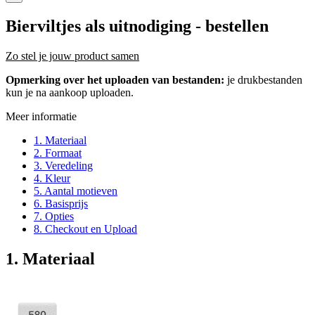
Bierviltjes als uitnodiging
- bestellen
Zo stel je jouw product samen
Opmerking over het uploaden van bestanden:
je drukbestanden
kun je na aankoop uploaden.
Meer informatie
1. Materiaal
2. Formaat
3. Veredeling
4. Kleur
5. Aantal motieven
6. Basisprijs
7. Opties
8. Checkout en Upload
1. Materiaal