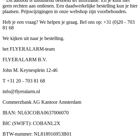
* Dit aanbod is uitsluitend bedoeld ter informatie. En je kunt hier
geen rechten aan ontlenen. Een daadwerkelijke bestelling kun je hier
plaatsen. Prijswijzigingen in onze webshop zijn voorbehouden.
Heb je een vraag? We helpen je graag. Bel ons op: +31 (0)20 - 703
81 68
We kijken uit naar je bestelling.
het FLYERALARM-team
FLYERALARM B.V.
John M. Keynesplein 12-46
T +31 20 - 703 81 68
info@flyeralarm.nl
Commerzbank AG Kantoor Amsterdam
IBAN: NL63COBA0637006070
BIC (SWIFT): COBANL2X
BTW-nummer: NL818916953B01