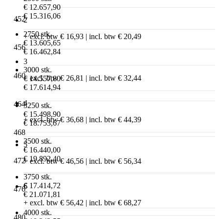
€ 12.657,90
€ 15.316,06
452
2
2750 stk.
+ excl. btw € 16,93 | incl. btw € 20,49
€ 13.605,65
456
€ 16.462,84
3
3000 stk.
460
+ excl. btw € 26,81 | incl. btw € 32,44
€ 14.557,80
€ 17.614,94
4
464
3250 stk.
€ 15.498,90
+ excl. btw € 36,68 | incl. btw € 44,39
€ 18.753,67
468
3500 stk.
5
€ 16.440,00
€ 19.892,40
472
+ excl. btw € 46,56 | incl. btw € 56,34
3750 stk.
€ 17.414,72
6
476
€ 21.071,81
+ excl. btw € 56,42 | incl. btw € 68,27
4000 stk.
480