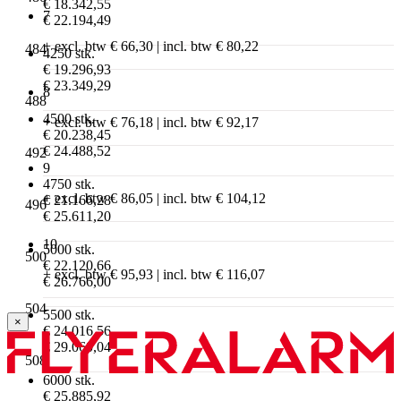
€ 18.342,55
7
€ 22.194,49
+ excl. btw € 66,30 | incl. btw € 80,22
484
4250 stk.
€ 19.296,93
€ 23.349,29
8
488
4500 stk.
+ excl. btw € 76,18 | incl. btw € 92,17
€ 20.238,45
€ 24.488,52
492
9
4750 stk.
+ excl. btw € 86,05 | incl. btw € 104,12
€ 21.166,28
496
€ 25.611,20
10
5000 stk.
500
€ 22.120,66
+ excl. btw € 95,93 | incl. btw € 116,07
€ 26.766,00
504
5500 stk.
×
€ 24.016,56
€ 29.060,04
508
6000 stk.
€ 25.885,92