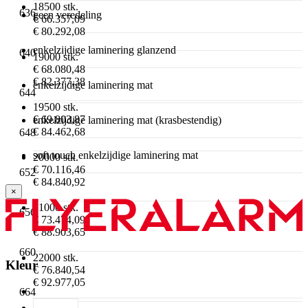
18500 stk.
636
geen veredeling
€ 66.357,09
€ 80.292,08
enkelzijdige laminering glanzend
640
19000 stk.
€ 68.080,48
€ 82.377,38
enkelzijdige laminering mat
644
19500 stk.
€ 69.803,87
enkelzijdige laminering mat (krasbestendig)
€ 84.462,68
648
soft touch enkelzijdige laminering mat
20000 stk.
€ 70.116,46
652
€ 84.840,92
×
21000 stk.
656
€ 73.474,09
€ 88.903,65
660
22000 stk.
Kleur
€ 76.840,54
€ 92.977,05
664
23000 stk.