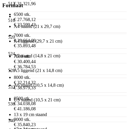
€ 31.321,96
512
Formaat
6500 stk.
€ 27.768,12
516
€ 33.599,43
A4 staand (21 x 29,7 cm)
7000 stk.
520
€ 29.664,03
A4 liggend (29,7 x 21 cm)
€ 35.893,48
524
A5 staand (14,8 x 21 cm)
7500 stk.
€ 30.400,44
€ 36.784,53
528
A5 liggend (21 x 14,8 cm)
8000 stk.
€ 32.214,32
A6 staand (10,5 x 14,8 cm)
532
€ 38.979,33
8500 stk.
US staand (10,5 x 21 cm)
€ 34.038,08
536
€ 41.186,08
13 x 19 cm staand
9000 stk.
540
€ 35.840,23