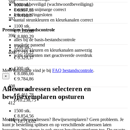
388
bestand beveiligd (wachtwoordbeveiliging)
1000 stk.
formaat en snijmarge correct
€ 6.957,33
lettertypes ingesloten
€ 8.418,37
392
aantal steunkleuren en kleurkanalen correct
1100 stk.
Premium bestandscontrole
€ 7.339,08
396
€ 8.880,29
alles bij de basis-bestandscontrole
resolutie passend
1200 stk.
speciale kleuren en kleurkanalen aanwezig
€ 7.710,22
400
witte elementen met geactiveerde overdruk
€ 9.329,37
1300 stk.
404
Meer informatie vind je bij
FAQ bestandscontrole
.
€ 8.086,66
×
€ 9.784,86
408
Afleveradressen selecteren en
1400 stk.
€ 8.461,78
bewijsexemplaren opsturen
€ 10.238,75
412
1500 stk.
€ 8.854,56
Meerdere afleveradressen? Bewijsexemplaren? Geen probleem. Je
416
€ 10.714,02
kunt je bestelling splitsen en op verschillende adressen laten
bezorgen. We sturen je ook graag bewijsexemplaren toe. De exacte