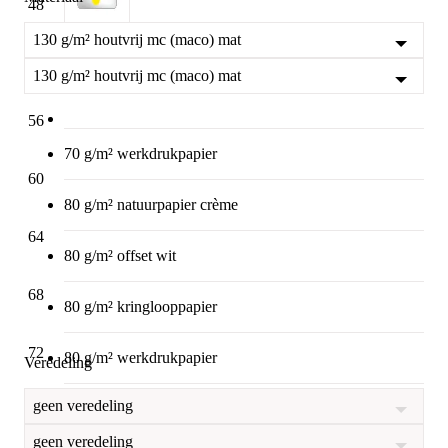
48
130 g/m² houtvrij mc (maco) mat
52
4/4 (full colour, dubbelzijdig bedrukt CMYK)
130 g/m² houtvrij mc (maco) mat
56
70 g/m² werkdrukpapier
60
80 g/m² natuurpapier crème
64
80 g/m² offset wit
68
80 g/m² kringlooppapier
72
80 g/m² werkdrukpapier
Veredeling
geen veredeling
90 g/m² houtvrij mc (maco) glanzend
76
geen veredeling