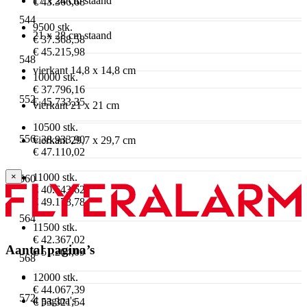
17 x 24 cm staand
€ 43.366,68
544
9500 stk.
21 x 28 cm staand
€ 37.368,58
€ 45.215,98
548
vierkant 14,8 x 14,8 cm
10000 stk.
€ 37.796,16
552
€ 45.733,35
vierkant 21 x 21 cm
10500 stk.
556
€ 38.933,90
vierkant 29,7 x 29,7 cm
€ 47.110,02
11000 stk.
×
560
€ 40.643,62
€ 49.178,78
564
11500 stk.
€ 42.367,02
Aantal pagina’s
€ 51.264,09
568
12000 stk.
€ 44.067,39
572
4 pagina's
€ 53.321,54