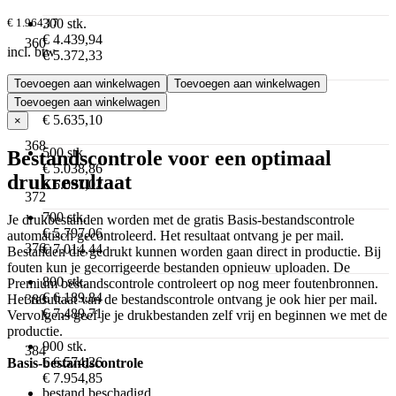
300 stk.
€ 1.964,17
€ 4.439,94
360
incl. btw
€ 5.372,33
Toevoegen aan winkelwagen
Toevoegen aan winkelwagen
400 stk.
364
Toevoegen aan winkelwagen
€ 4.657,11
€ 5.635,10
×
368
500 stk.
Bestandscontrole voor een optimaal
€ 5.038,86
drukresultaat
€ 6.097,02
372
700 stk.
Je drukbestanden worden met de gratis Basis-bestandscontrole
€ 5.797,06
automatisch gecontroleerd. Het resultaat ontvang je per mail.
376
€ 7.014,44
Bestanden die gedrukt kunnen worden gaan direct in productie. Bij
fouten kun je gecorrigeerde bestanden opnieuw uploaden. De
800 stk.
Premium bestandscontrole controleert op nog meer foutenbronnen.
€ 6.189,84
380
Het resultaat van de bestandscontrole ontvang je ook hier per mail.
€ 7.489,71
Vervolgens geef je je drukbestanden zelf vrij en beginnen we met de
productie.
900 stk.
384
€ 6.574,26
Basis-bestandscontrole
€ 7.954,85
bestand beschadigd