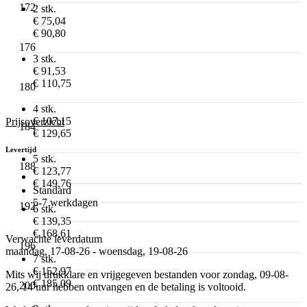
172
2 stk.
€ 75,04
€ 90,80
176
3 stk.
€ 91,53
€ 110,75
180
4 stk.
€ 107,15
Prijsoverzicht
184
€ 129,65
Levertijd
5 stk.
188
€ 123,77
€ 149,76
Standard
5-7 werkdagen
192
6 stk.
€ 139,35
€ 168,61
Verwachte leverdatum
196
maandag, 17-08-26 - woensdag, 19-08-26
7 stk.
€ 152,97
Mits wij drukklare en vrijgegeven bestanden voor zondag, 09-08-
€ 185,09
200
26, 14 uur hebben ontvangen en de betaling is voltooid.