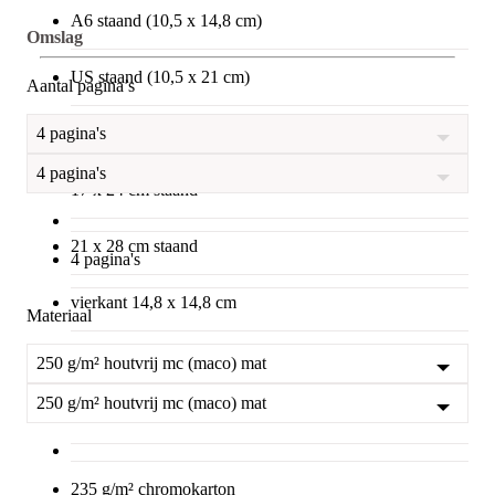
A6 staand (10,5 x 14,8 cm)
Omslag
US staand (10,5 x 21 cm)
Aantal pagina’s
13 x 19 cm staand
4 pagina's
4 pagina's
17 x 24 cm staand
21 x 28 cm staand
4 pagina's
vierkant 14,8 x 14,8 cm
Materiaal
vierkant 21 x 21 cm
250 g/m² houtvrij mc (maco) mat
250 g/m² houtvrij mc (maco) mat
vierkant 29,7 x 29,7 cm
235 g/m² chromokarton