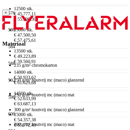
12500 stk.
576
×
€ 45.777,11
€ 55.390,30
13000 stk.
580
€ 47.500,50
€ 57.475,61
Materiaal
584
13500 stk.
€ 49.223,89
€ 59.560,91
588
235 g/m² chromokarton
14000 stk.
€ 50.933,62
250 g/m² houtvrij mc (maco) glanzend
592
€ 61.629,68
14500 stk.
250 g/m² houtvrij mc (maco) mat
596
€ 52.633,99
€ 63.687,13
300 g/m² houtvrij mc (maco) glanzend
600
15000 stk.
€ 54.357,38
300 g/m² houtvrij mc (maco) mat
€ 65.772,43