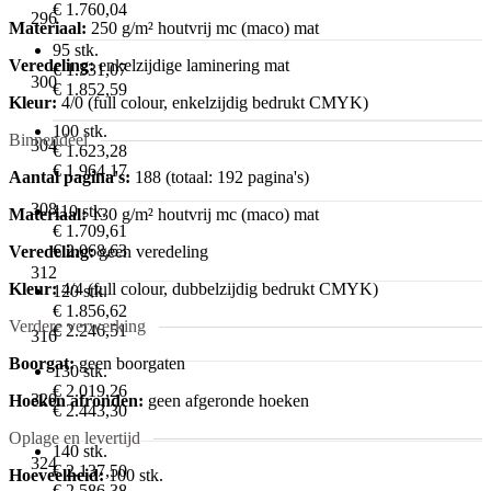
€ 1.760,04
296
Materiaal:
250 g/m² houtvrij mc (maco) mat
95 stk.
Veredeling:
enkelzijdige laminering mat
€ 1.531,07
300
€ 1.852,59
Kleur:
4/0 (full colour, enkelzijdig bedrukt CMYK)
100 stk.
Binnendeel
304
€ 1.623,28
€ 1.964,17
Aantal pagina's:
188 (totaal: 192 pagina's)
308
110 stk.
Materiaal:
130 g/m² houtvrij mc (maco) mat
€ 1.709,61
€ 2.068,63
Veredeling:
geen veredeling
312
Kleur:
4/4 (full colour, dubbelzijdig bedrukt CMYK)
120 stk.
€ 1.856,62
Verdere verwerking
€ 2.246,51
316
Boorgat:
geen boorgaten
130 stk.
€ 2.019,26
320
Hoeken afronden:
geen afgeronde hoeken
€ 2.443,30
Oplage en levertijd
140 stk.
324
€ 2.137,50
Hoeveelheid:
100 stk.
€ 2.586,38