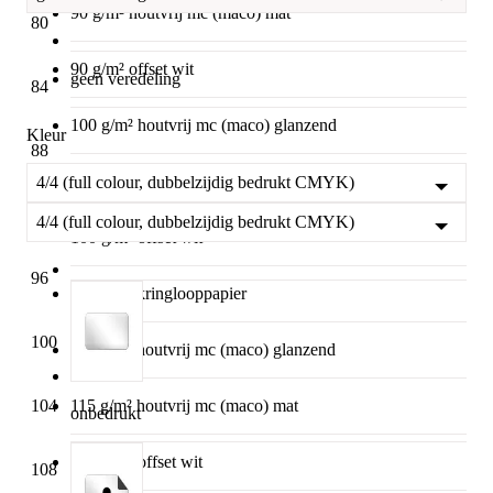
90 g/m² houtvrij mc (maco) mat
80
90 g/m² offset wit
geen veredeling
84
100 g/m² houtvrij mc (maco) glanzend
Kleur
88
100 g/m² houtvrij mc (maco) mat
4/4 (full colour, dubbelzijdig bedrukt CMYK)
92
4/4 (full colour, dubbelzijdig bedrukt CMYK)
100 g/m² offset wit
96
110 g/m² kringlooppapier
100
115 g/m² houtvrij mc (maco) glanzend
104
115 g/m² houtvrij mc (maco) mat
onbedrukt
120 g/m² offset wit
108