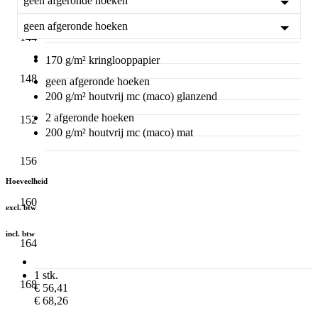
geen afgeronde hoeken
170 g/m² offset wit
geen afgeronde hoeken
144
170 g/m² kringlooppapier
148
geen afgeronde hoeken
200 g/m² houtvrij mc (maco) glanzend
2 afgeronde hoeken
152
200 g/m² houtvrij mc (maco) mat
156
Hoeveelheid
160
excl. btw
incl. btw
164
1 stk.
168
€ 56,41
€ 68,26