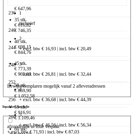
€ 535,50
€ 647,96
236
1
35 stk.
inclusief
€ 616,82
240
€ 746,35
2
40 stk.
€ 698,15
244
+ excl. btw € 16,93 | incl. btw € 20,49
€ 844,76
45 stk.
3
248
€ 773,39
€ 935,80
+ excl. btw € 26,81 | incl. btw € 32,44
252
50 stk.
Bewijsexemplaren mogelijk vanaf 2 afleveradressen
4
€ 869,90
€ 1.052,58
+ excl. btw € 36,68 | incl. btw € 44,39
256
55 stk.
Inpakken met folie
€ 916,91
5
260
€ 1.109,46
+ excl. btw € 46,56 | incl. btw € 56,34
afzonderlijk in folie verpakt
60 stk.
+ excl. btw € 71,93 | incl. btw € 87,03