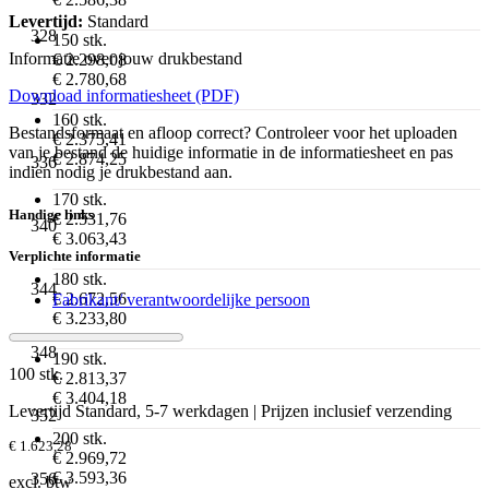
Levertijd:
Standard
328
150 stk.
Informatie over jouw drukbestand
€ 2.298,08
€ 2.780,68
Download informatiesheet (PDF)
332
160 stk.
Bestandsformaat en afloop correct? Controleer voor het uploaden
€ 2.375,41
van je bestand de huidige informatie in de informatiesheet en pas
€ 2.874,25
336
indien nodig je drukbestand aan.
170 stk.
Handige links
€ 2.531,76
340
€ 3.063,43
Verplichte informatie
180 stk.
344
€ 2.672,56
Fabrikant/ verantwoordelijke persoon
€ 3.233,80
348
190 stk.
100 stk.
€ 2.813,37
€ 3.404,18
Levertijd Standard, 5-7 werkdagen | Prijzen inclusief verzending
352
200 stk.
€ 1.623,28
€ 2.969,72
€ 3.593,36
356
excl. btw