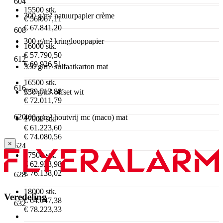
604
15500 stk.
300 g/m² natuurpapier crème
€ 56.067,11
€ 67.841,20
608
300 g/m² kringlooppapier
16000 stk.
€ 57.790,50
612
€ 69.926,51
330 g/m² sulfaatkarton mat
16500 stk.
616
€ 59.513,88
350 g/m² offset wit
€ 72.011,79
620
400 g/m² houtvrij mc (maco) mat
17000 stk.
€ 61.223,60
€ 74.080,56
×
624
17500 stk.
€ 62.923,98
€ 76.138,02
628
18000 stk.
Veredeling
€ 64.647,38
632
€ 78.223,33