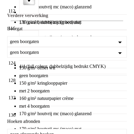
130 g/m² houtvrij mc (maco) glanzend
112
Verdere verwerking
130 g/m² houtvrij mc (maco) mat
1/1 (zwart, dubbelzijdig bedrukt)
116
Boorgat
150 g/m² houtvrij mc (maco) glanzend
geen boorgaten
120
geen boorgaten
150 g/m² houtvrij mc (maco) mat
124
4/4 (full colour, dubbelzijdig bedrukt CMYK)
150 g/m² offset wit
geen boorgaten
128
150 g/m² kringlooppapier
met 2 boorgaten
132
160 g/m² natuurpapier crème
met 4 boorgaten
170 g/m² houtvrij mc (maco) glanzend
136
Hoeken afronden
170 g/m² houtvrij mc (maco) mat
140